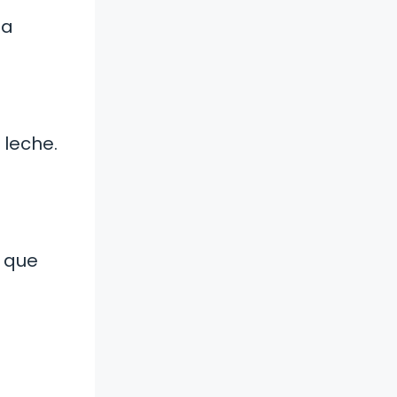
la
 leche.
a que