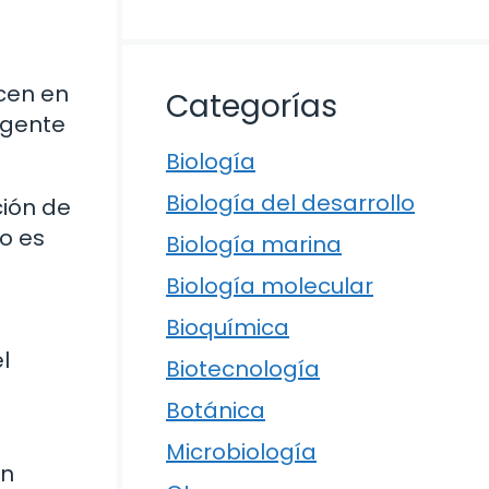
cen en
Categorías
agente
Biología
Biología del desarrollo
ción de
io es
Biología marina
Biología molecular
Bioquímica
l
Biotecnología
Botánica
Microbiología
ón