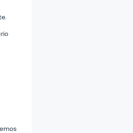
te.
rio
viemos