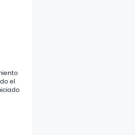
miento
ido el
niciado