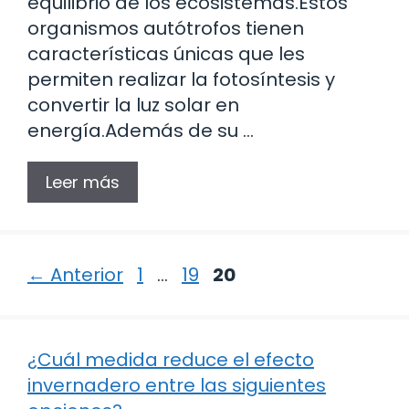
equilibrio de los ecosistemas.Estos
organismos autótrofos tienen
características únicas que les
permiten realizar la fotosíntesis y
convertir la luz solar en
energía.Además de su …
Leer más
Página
Página
Página
←
Anterior
1
…
19
20
¿Cuál medida reduce el efecto
invernadero entre las siguientes