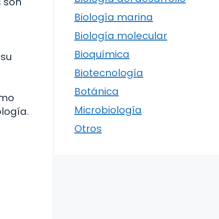
s son
Biología marina
Biología molecular
Bioquímica
 su
Biotecnología
Botánica
ómo
Microbiología
logía.
Otros