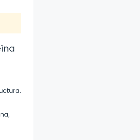
eína
uctura,
na,