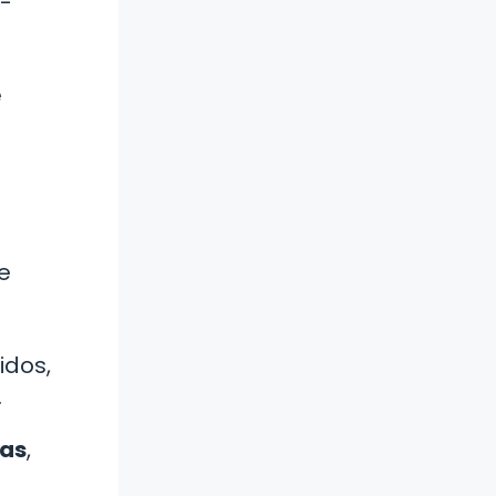
N-
e
e
idos,
.
sas
,