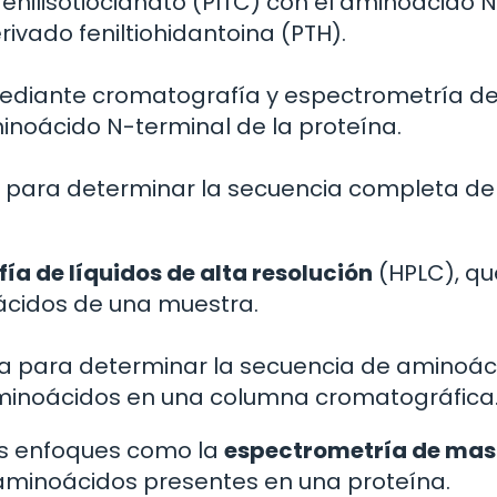
enilisotiocianato (PITC) con el aminoácido 
ivado feniltiohidantoina (PTH).
a mediante cromatografía y espectrometría d
inoácido N-terminal de la proteína.
e para determinar la secuencia completa de
a de líquidos de alta resolución
(HPLC), qu
oácidos de una muestra.
isa para determinar la secuencia de aminoác
aminoácidos en una columna cromatográfica
os enfoques como la
espectrometría de ma
s aminoácidos presentes en una proteína.