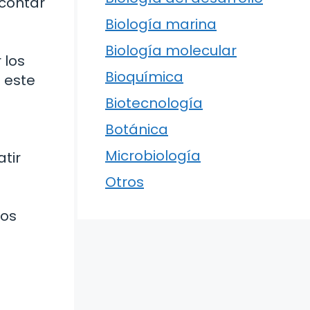
 contar
Biología marina
Biología molecular
 los
Bioquímica
e este
Biotecnología
Botánica
Microbiología
tir
Otros
los