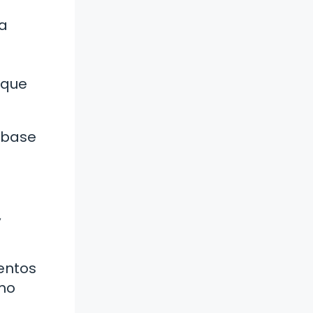
na
 que
 base
,
entos
omo