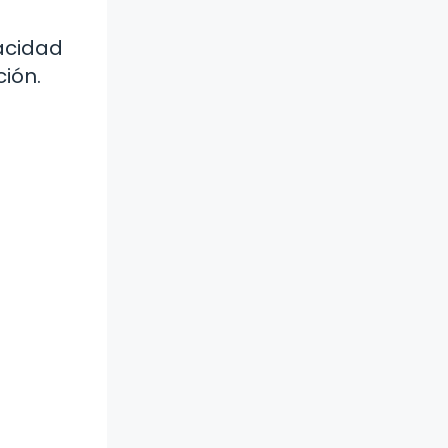
acidad
ión.