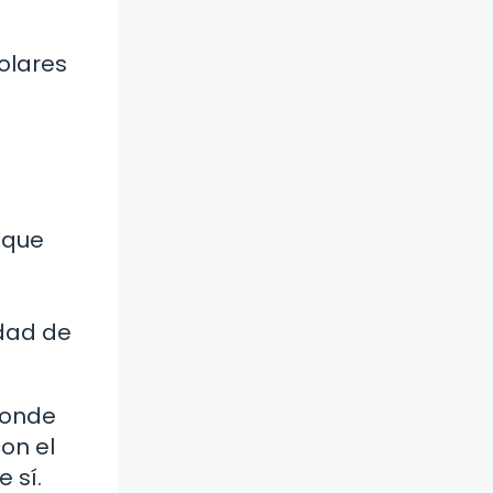
olares
 que
idad de
 donde
on el
 sí.