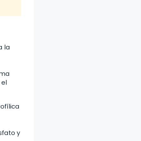
a la
rma
 el
ofílica
sfato y