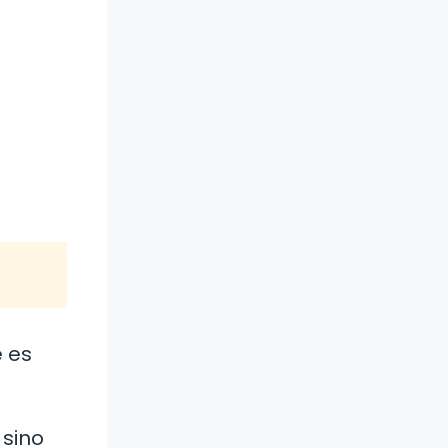
e es
 sino