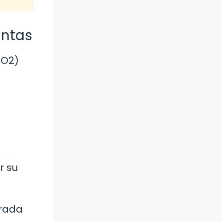
antas
CO2)
r su
trada