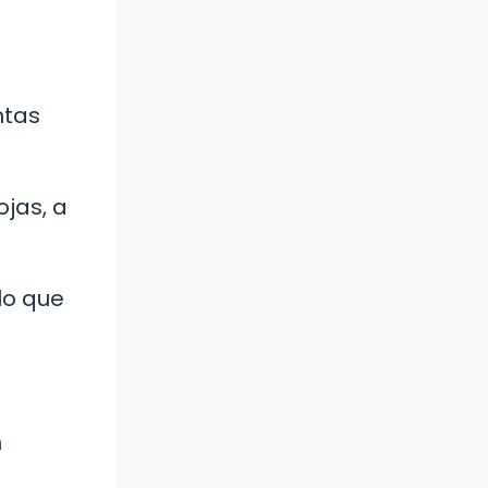
ntas
jas, a
lo que
n