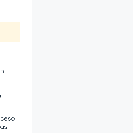
an
o
oceso
as.