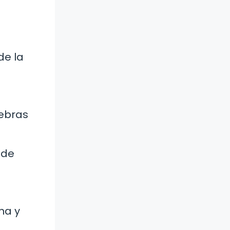
de la
hebras
 de
na y