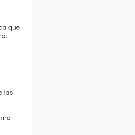
ica que
ra.
e las
como