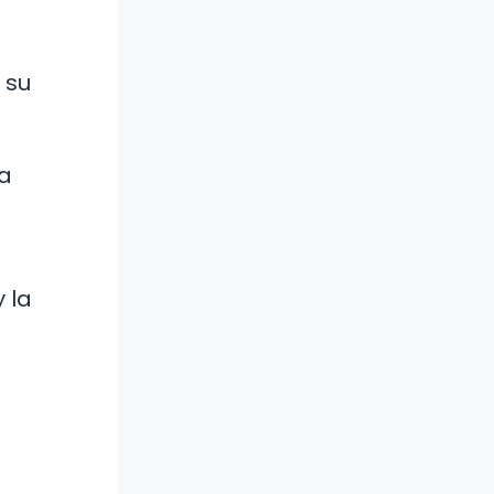
 su
ga
 la