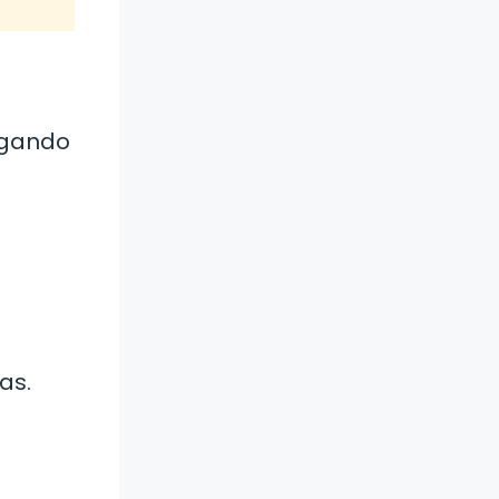
ergando
as.