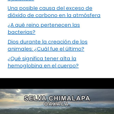
Una posible causa del exceso de
dióxido de carbono en la atmósfera
¿A qué reino pertenecen las
bacterias?
Dios durante la creación de los
animales: ¿Cuál fue el último?
¿Qué significa tener alta la
hemoglobina en el cuerpo?