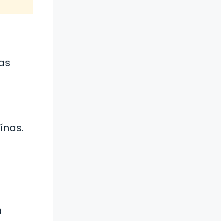
l
las
ínas.
a