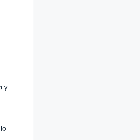
a y
lo