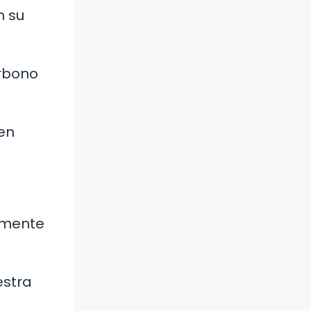
n su
arbono
en
amente
estra