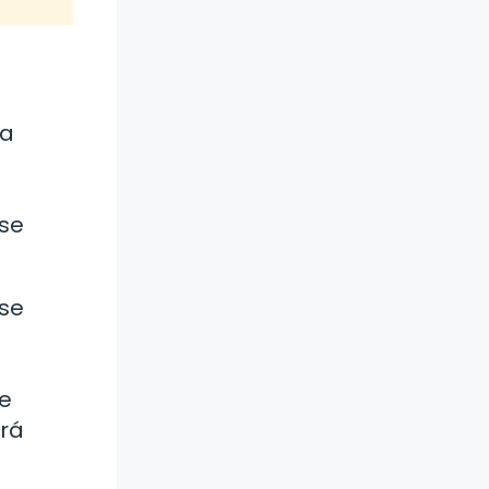
ra
 se
 se
ue
brá