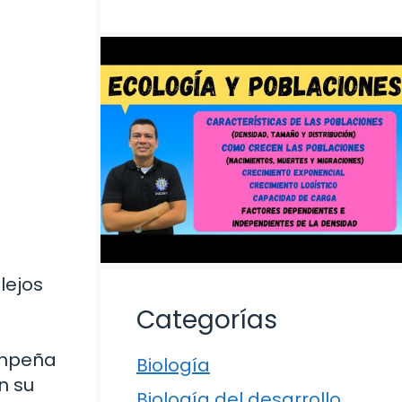
lejos
Categorías
empeña
Biología
n su
Biología del desarrollo