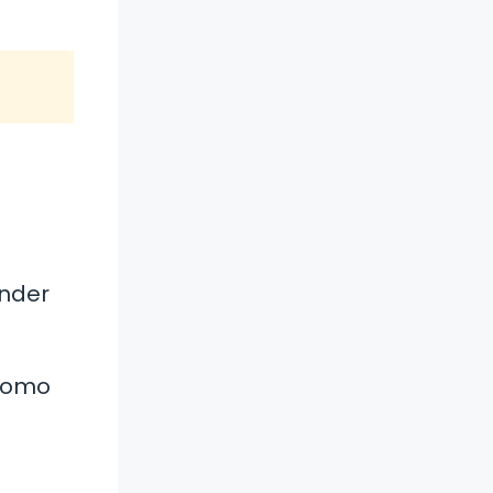
ender
 como