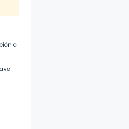
ción o
lave