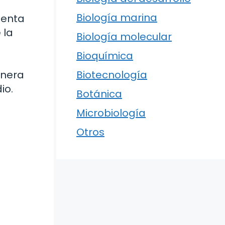
Biología marina
uenta
 la
Biología molecular
Bioquímica
Biotecnología
anera
io.
Botánica
Microbiología
Otros