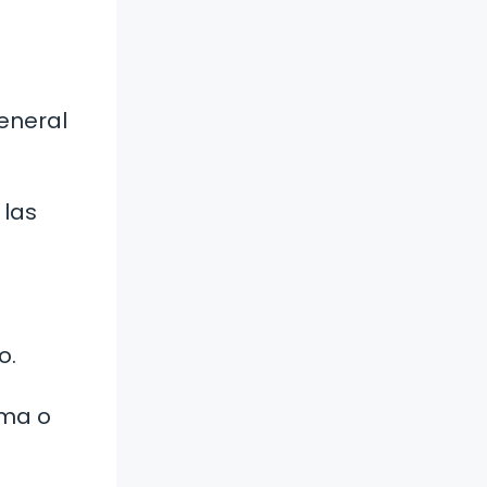
general
 las
o.
ema o