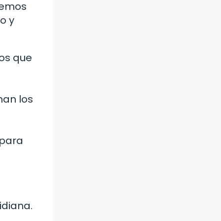
eremos
o y
cos que
man los
 para
idiana.