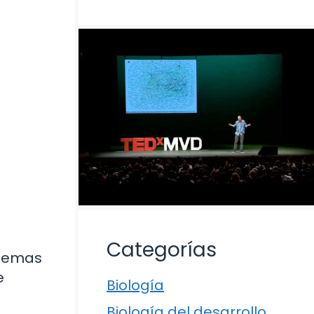
Categorías
blemas
e
Biología
Biología del desarrollo