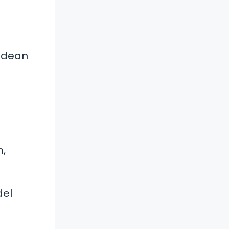
a
rodean
n,
del