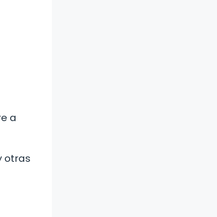
re a
 otras