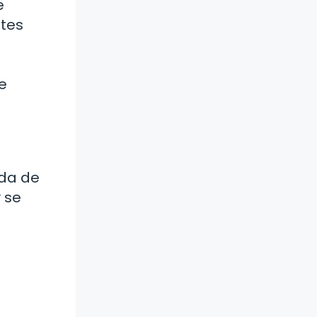
e
ntes
e
ada de
 se
l