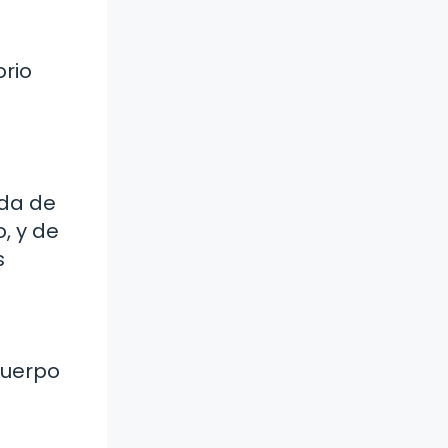
orio
ada de
, y de
s
cuerpo