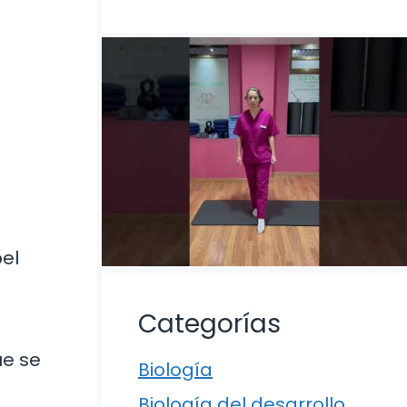
pel
Categorías
ue se
Biología
Biología del desarrollo