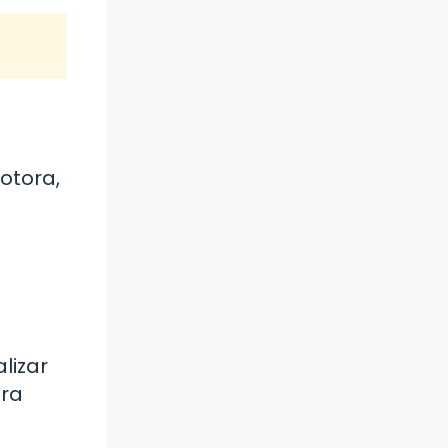
otora,
lizar
era