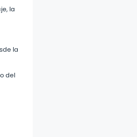
e, la
sde la
o del