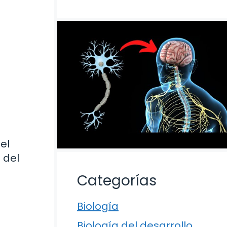
el
 del
Categorías
Biología
Biología del desarrollo