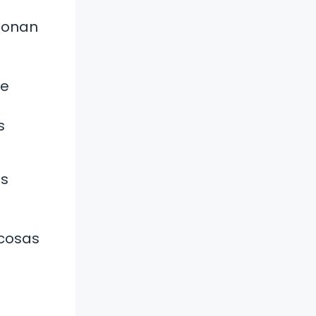
ionan
ue
s
os
 cosas