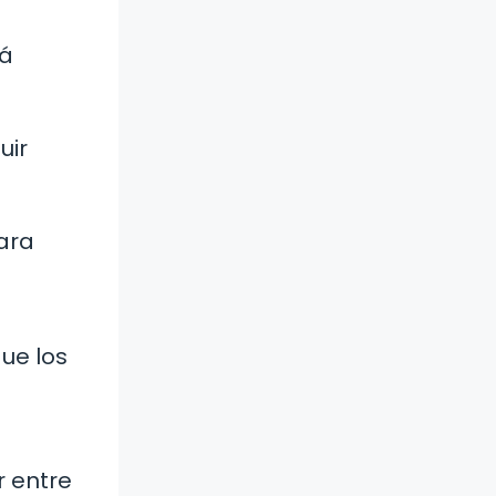
tá
uir
ara
ue los
r entre