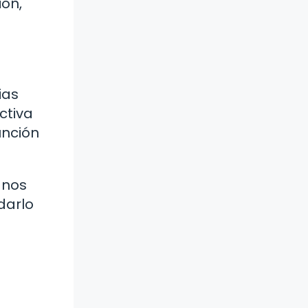
ión,
n
ias
ctiva
unción
 nos
darlo