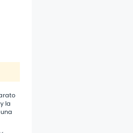
parato
y la
 una