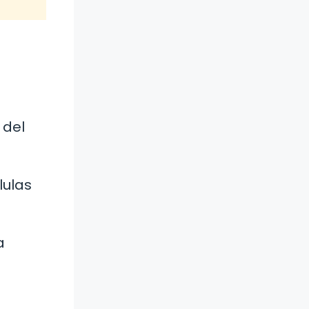
 del
lulas
a