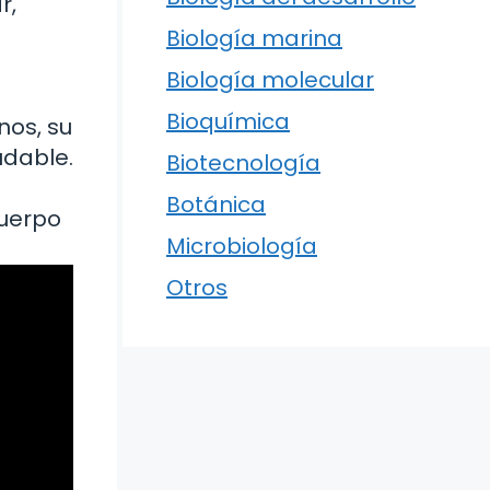
r,
Biología marina
Biología molecular
Bioquímica
nos, su
udable.
Biotecnología
Botánica
cuerpo
Microbiología
Otros