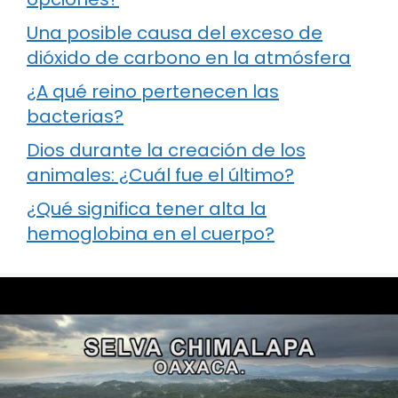
Una posible causa del exceso de
dióxido de carbono en la atmósfera
¿A qué reino pertenecen las
bacterias?
Dios durante la creación de los
animales: ¿Cuál fue el último?
¿Qué significa tener alta la
hemoglobina en el cuerpo?