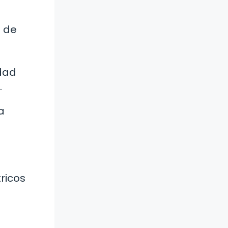
n de
idad
.
a
ricos