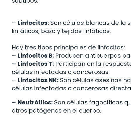
subtipos.
–
Linfocitos:
Son células blancas de la 
linfáticos, bazo y tejidos linfáticos.
Hay tres tipos principales de linfocitos:
–
Linfocitos B:
Producen anticuerpos par
–
Linfocitos T:
Participan en la respuest
células infectadas o cancerosas.
–
Linfocitos NK:
Son células asesinas na
células infectadas o cancerosas direct
–
Neutrófilos:
Son células fagocíticas q
otros patógenos en el cuerpo.