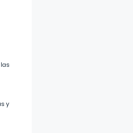
 las
s y