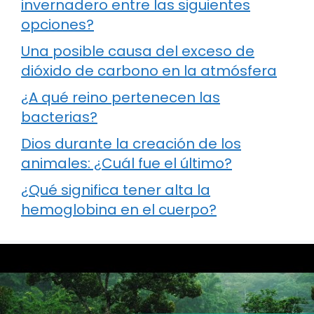
invernadero entre las siguientes
opciones?
Una posible causa del exceso de
dióxido de carbono en la atmósfera
¿A qué reino pertenecen las
bacterias?
Dios durante la creación de los
animales: ¿Cuál fue el último?
¿Qué significa tener alta la
hemoglobina en el cuerpo?